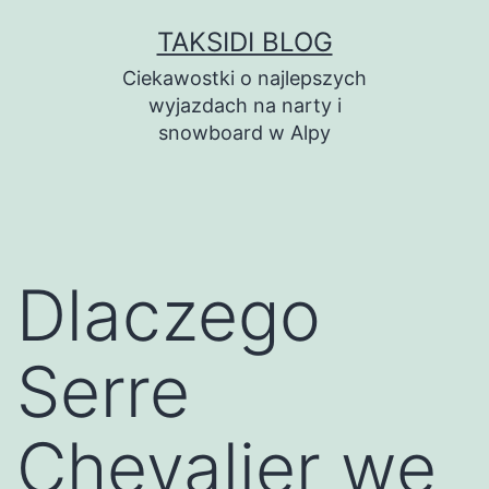
Przejdź
TAKSIDI BLOG
do
Ciekawostki o najlepszych
treści
wyjazdach na narty i
snowboard w Alpy
Dlaczego
Serre
Chevalier we