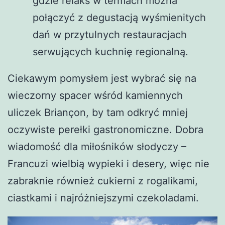
gdzie relaks w termach można
połączyć z degustacją wyśmienitych
dań w przytulnych restauracjach
serwujących kuchnię regionalną.
Ciekawym pomysłem jest wybrać się na
wieczorny spacer wśród kamiennych
uliczek Briançon, by tam odkryć mniej
oczywiste perełki gastronomiczne. Dobra
wiadomość dla miłośników słodyczy –
Francuzi wielbią wypieki i desery, więc nie
zabraknie również cukierni z rogalikami,
ciastkami i najróżniejszymi czekoladami.