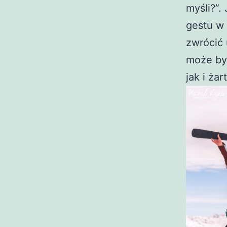
myśli?”.
gestu w
zwrócić
może by
jak i żar