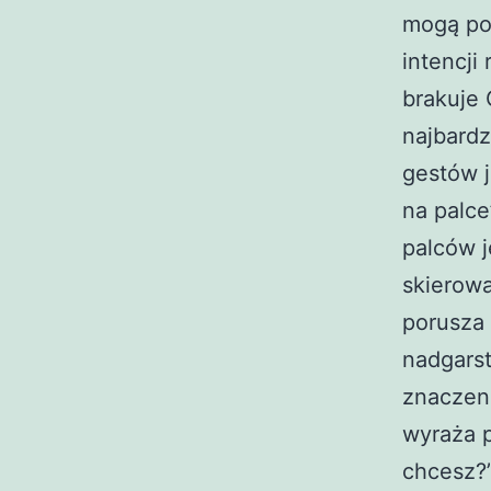
mogą po
intencji
brakuje 
najbardz
gestów j
na palce
palców j
skierowa
porusza 
nadgarst
znaczeni
wyraża 
chcesz?