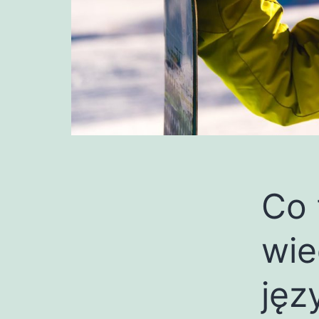
Co 
wie
jęz