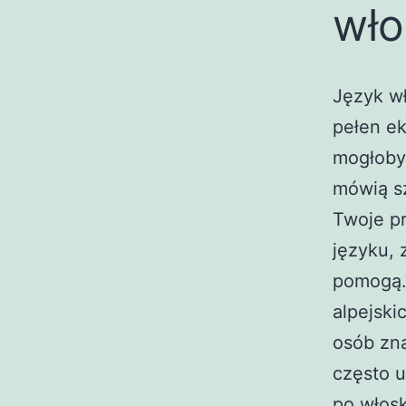
wło
Język wł
pełen ek
mogłoby
mówią s
Twoje pr
języku, 
pomogą.
alpejski
osób zna
często u
po włosk