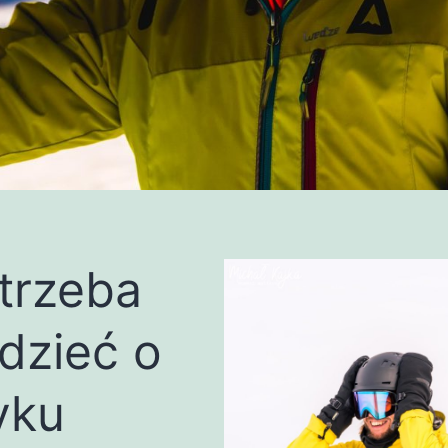
trzeba
dzieć o
yku