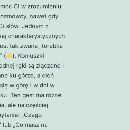
móc Ci w zrozumieniu
 rozmówcy, nawet gdy
Ci słów. Jednym z
iej charakterystycznych
est tak zwana „torebka
” (
). Koniuszki
ednej ręki są złączone i
ne ku górze, a dłoń
się w górę i w dół w
ku. Ten gest ma różne
a, ale najczęściej
pytanie: „Czego
” lub „Co masz na