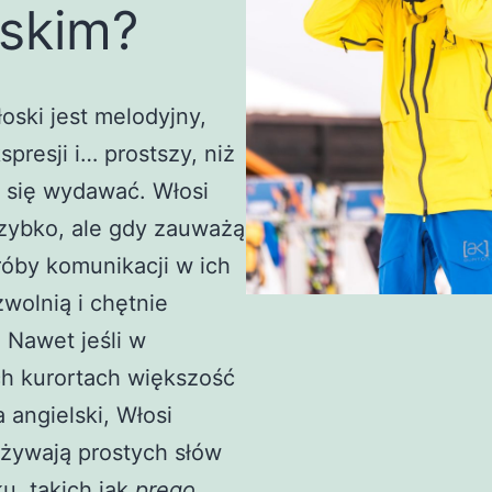
skim?
oski jest melodyjny,
spresji i… prostszy, niż
 się wydawać. Włosi
zybko, ale gdy zauważą
óby komunikacji w ich
zwolnią i chętnie
 Nawet jeśli w
ch kurortach większość
 angielski, Włosi
żywają prostych słów
u, takich jak
prego