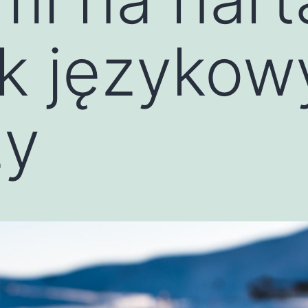
k językow
zy