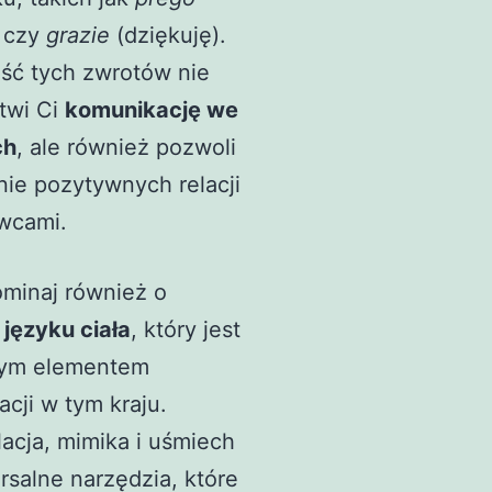
) czy
grazie
(dziękuję).
ść tych zwrotów nie
atwi Ci
komunikację we
ch
, ale również pozwoli
ie pozytywnych relacji
wcami.
ominaj również o
języku ciała
, który jest
nym elementem
cji w tym kraju.
acja, mimika i uśmiech
rsalne narzędzia, które