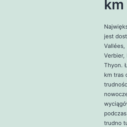
km 
Najwięk
jest dos
Vallées,
Verbier,
Thyon. 
km tras 
trudnośc
nowoczes
wyciągó
podczas
trudno t