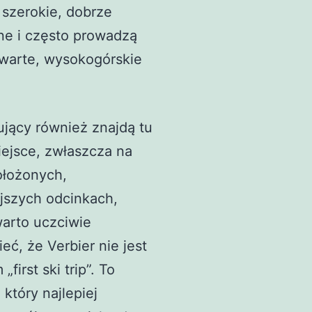
 szerokie, dobrze
ne i często prowadzą
twarte, wysokogórskie
jący również znajdą tu
ejsce, zwłaszcza na
ołożonych,
jszych odcinkach,
arto uczciwie
eć, że Verbier nie jest
first ski trip”. To
 który najlepiej