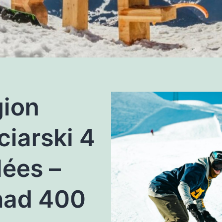
ion
ciarski 4
lées –
nad 400