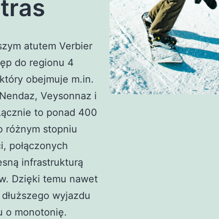
tras
szym atutem Verbier
tęp do regionu 4
 który obejmuje m.in.
 Nendaz, Veysonnaz i
Łącznie to ponad 400
o różnym stopniu
i, połączonych
ną infrastrukturą
w. Dzięki temu nawet
 dłuższego wyjazdu
u o monotonię.