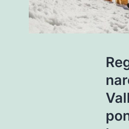
Reg
nar
Val
po