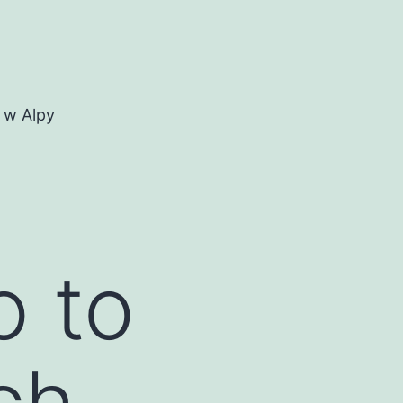
 w Alpy
o to
ch