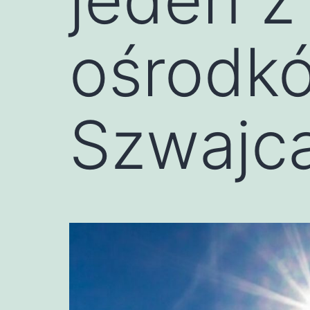
ośrodkó
Szwajca