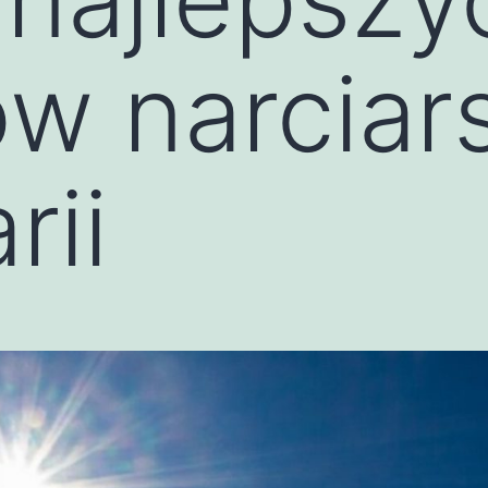
w narciar
rii