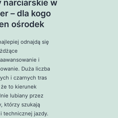
 narciarskie w
er – dla kogo
ten ośrodek
najlepiej odnajdą się
eżdżące
zaawansowanie i
owanie. Duża liczba
ch i czarnych tras
 że to kierunek
nie lubiany przez
y, którzy szukają
 technicznej jazdy.