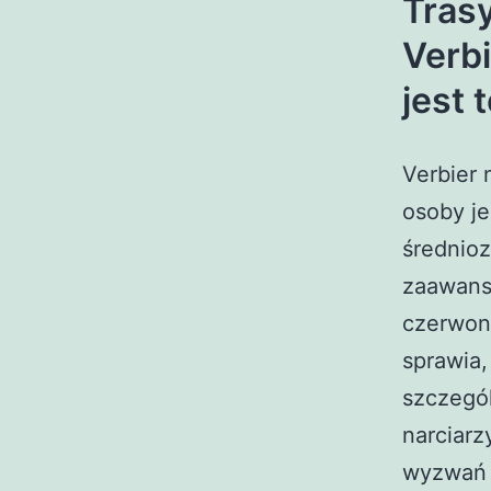
Trasy
Verbi
jest 
Verbier 
osoby j
średnio
zaawans
czerwony
sprawia,
szczegól
narciarz
wyzwań i