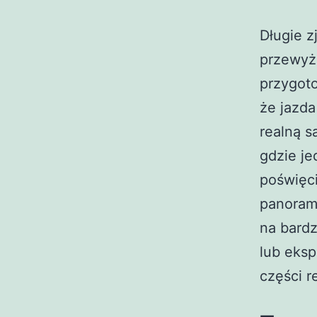
Długie z
przewyż
przygoto
że jazda
realną s
gdzie j
poświęci
panorami
na bardz
lub eksp
części r