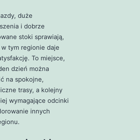
jazdy, duże
szenia i dobrze
wane stoki sprawiają,
 w tym regionie daje
atysfakcję. To miejsce,
eden dzień można
ć na spokojne,
czne trasy, a kolejny
iej wymagające odcinki
lorowanie innych
egionu.