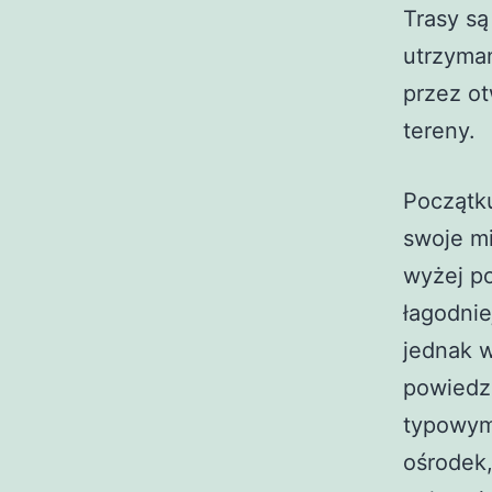
Trasy są
utrzyma
przez o
tereny.
Początku
swoje mi
wyżej p
łagodnie
jednak w
powiedzi
typowym „
ośrodek,