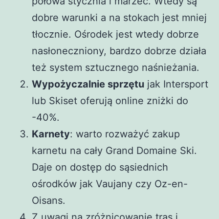
połowa stycznia i marzec. Wtedy są
dobre warunki a na stokach jest mniej
tłocznie. Ośrodek jest wtedy dobrze
nasłoneczniony, bardzo dobrze działa
też system sztucznego naśnieżania.
Wypożyczalnie sprzętu
jak Intersport
lub Skiset oferują online zniżki do
-40%.
Karnety
: warto rozważyć zakup
karnetu na cały Grand Domaine Ski.
Daje on dostęp do sąsiednich
ośrodków jak Vaujany czy Oz-en-
Oisans.
Z uwagi na zróżnicowanie tras i