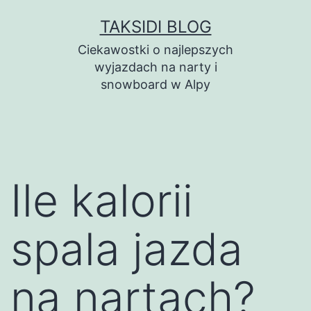
Przejdź
TAKSIDI BLOG
do
Ciekawostki o najlepszych
treści
wyjazdach na narty i
snowboard w Alpy
Ile kalorii
spala jazda
na nartach?