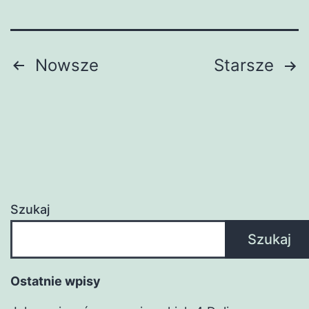
Stronicowanie
Nowsze
Starsze
wpisów
Szukaj
Szukaj
Ostatnie wpisy