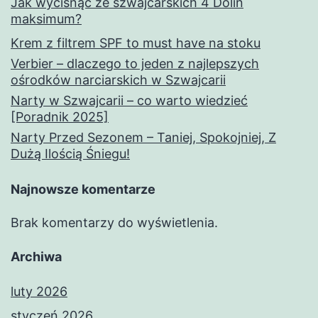
Jak wycisnąć ze szwajcarskich 4 Dolin
maksimum?
Krem z filtrem SPF to must have na stoku
Verbier – dlaczego to jeden z najlepszych
ośrodków narciarskich w Szwajcarii
Narty w Szwajcarii – co warto wiedzieć
[Poradnik 2025]
Narty Przed Sezonem – Taniej, Spokojniej, Z
Dużą Ilością Śniegu!
Najnowsze komentarze
Brak komentarzy do wyświetlenia.
Archiwa
luty 2026
styczeń 2026